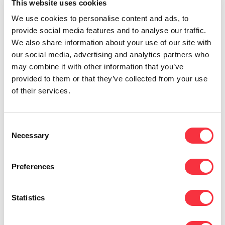
This website uses cookies
telefonía, transmisión de datos y la posibilidad de
realizar videoconferencias con cualquier parte del
We use cookies to personalise content and ads, to
mundo con excelente calidad.
provide social media features and to analyse our traffic.
We also share information about your use of our site with
Los beneficios de la fibra óptica suponen una
our social media, advertising and analytics partners who
enorme ventaja si tenemos en cuenta la
may combine it with other information that you’ve
diferencia existente con la fibra de cobre
provided to them or that they’ve collected from your use
tradicional.
of their services.
La instalación es mucho más fácil porque el
cableado es más delgado y ligero. Esto
Consent
permite usar el cable de cualquier diámetro.
Necessary
Selection
Además, en aquellos lugares donde el espacio
sea un inconveniente, esta opción es
accesible.
Preferences
La fibra óptica permite la transmisión de datos
a mayor velocidad porque pesa menos que la
Statistics
fibra convencional. Esto es una enorme
ventaja para cualquier empresa.