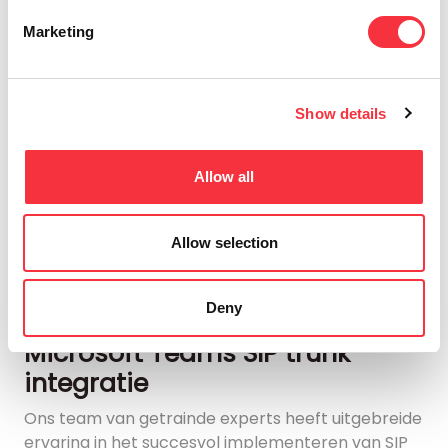
Marketing
Schaalbaarheid en
betrouwbaarheid
Dankzij de schaalbaarheid van SIP-technologie
Show details
kunt u met maximale flexibiliteit groeien, terwijl
u nieuwe dochterondernemingen opent of over
de hele wereld fulltime externe werknemers in
Allow all
dienst neemt.
Allow selection
Deny
Voiped Telecom: expert in
Microsoft Teams SIP trunk
integratie
Ons team van getrainde experts heeft uitgebreide
ervaring in het succesvol implementeren van SIP