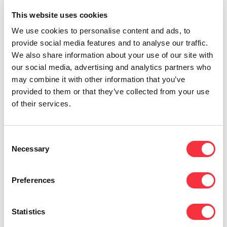
This website uses cookies
We use cookies to personalise content and ads, to
provide social media features and to analyse our traffic.
We also share information about your use of our site with
Netwerkconsolidatie
our social media, advertising and analytics partners who
De meeste bedrijven betalen apart voor
may combine it with other information that you’ve
spraak- en telefoongegevens, terwijl ze nog
provided to them or that they’ve collected from your use
steeds dezelfde dienstverlener gebruiken. Met
of their services.
SIP trunking kunt u uw spraak- en
gegevensverkeer naar een neutraal netwerk
migreren, waarbij spraakoproepen als een
Consent
Necessary
vorm van gegevensoverdracht worden
Selection
behandeld.
Preferences
Statistics