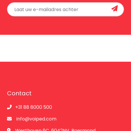
Contact
+31 88 8000 500
info@voiped.com
Westhoven 6C, 6042NV, Roermond