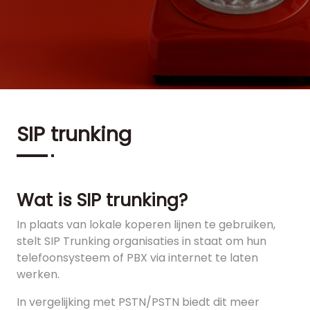
SIP trunking
Wat is SIP trunking?
In plaats van lokale koperen lijnen te gebruiken,
stelt SIP Trunking organisaties in staat om hun
telefoonsysteem of PBX via internet te laten
werken.
In vergelijking met PSTN/PSTN biedt dit meer